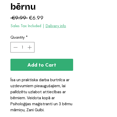
bērnu
Regular
Sale
 €9.99 
€6.99
Price
Price
Sales Tax Included
|
Delivery info
Quantity
*
Add to Cart
Īsa un praktiska darba burtnīca ar
uzdevumiem pieaugušajiem, lai
palīdzētu uzlabot attiecības ar
bērniem. Veidota kopā ar
Psiholoģijas maģistranti un 3 bērnu
māmiņu, Zani Gulbi.